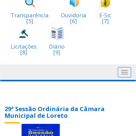
Transparência
Ouvidoria
E-Sic
[5]
[6]
[7]
Licitações
Diário
[8]
[9]
Toggl
navig
29ª Sessão Ordinária da Câmara
Municipal de Loreto