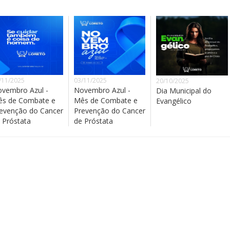
/11/2025
03/11/2025
20/10/2025
vembro Azul -
Novembro Azul -
Dia Municipal do
s de Combate e
Mês de Combate e
Evangélico
evenção do Cancer
Prevenção do Cancer
 Próstata
de Próstata