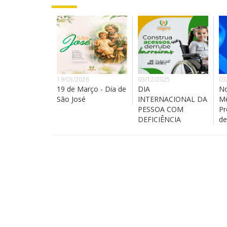
19/03/2026
03/12/2025
03
19 de Março - Dia de
DIA
No
São José
INTERNACIONAL DA
Mê
PESSOA COM
Pr
DEFICIÊNCIA
de