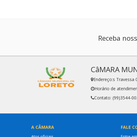
Receba noss
CâMARA MUNI
Endereço:s Travessa 
Horário de atendime
Contato: (99)3544-00
A CÂMARA
FALE C
Atos oficiais
Entre em