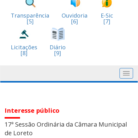
Transparência
Ouvidoria
E-Sic
[5]
[6]
[7]
Licitações
Diário
[8]
[9]
Toggl
navig
Interesse público
17ª Sessão Ordinária da Câmara Municipal
de Loreto