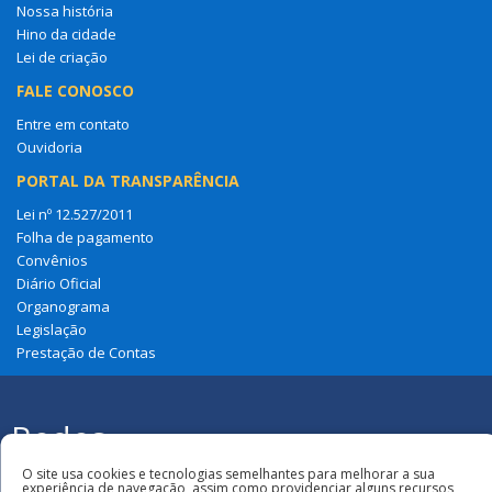
Nossa história
Hino da cidade
Lei de criação
FALE CONOSCO
Entre em contato
Ouvidoria
PORTAL DA TRANSPARÊNCIA
Lei nº 12.527/2011
Folha de pagamento
Convênios
Diário Oficial
Organograma
Legislação
Prestação de Contas
Redes
Sociais
Todos os direitos reservados à Câmara
O site usa cookies e tecnologias semelhantes para melhorar a sua
Municipal de Loreto
experiência de navegação, assim como providenciar alguns recursos