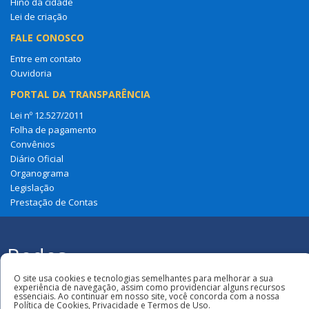
Hino da cidade
Lei de criação
FALE CONOSCO
Entre em contato
Ouvidoria
PORTAL DA TRANSPARÊNCIA
Lei nº 12.527/2011
Folha de pagamento
Convênios
Diário Oficial
Organograma
Legislação
Prestação de Contas
Redes
Sociais
Todos os direitos reservados à Câmara
O site usa cookies e tecnologias semelhantes para melhorar a sua
Municipal de Loreto
experiência de navegação, assim como providenciar alguns recursos
essenciais. Ao continuar em nosso site, você concorda com a nossa
Política de Cookies, Privacidade e Termos de Uso.