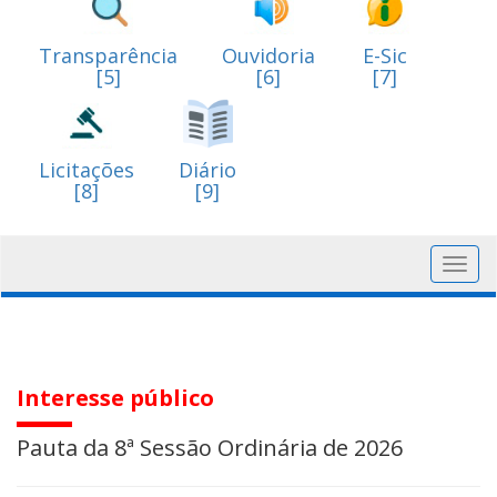
Transparência
Ouvidoria
E-Sic
[5]
[6]
[7]
Licitações
Diário
[8]
[9]
Toggl
navig
Interesse público
Pauta da 8ª Sessão Ordinária de 2026