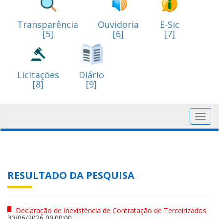
Transparência
Ouvidoria
E-Sic
[5]
[6]
[7]
Licitações
Diário
[8]
[9]
Toggl
navig
RESULTADO DA PESQUISA
Declaração de Inexistência de Contratação de Terceirizados'
30/06/2026 00:00:00