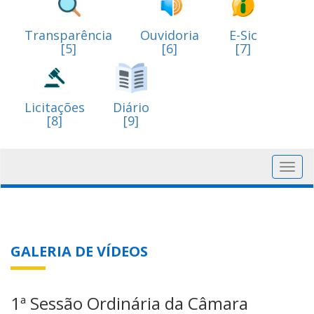
Transparência
Ouvidoria
E-Sic
[5]
[6]
[7]
Licitações
Diário
[8]
[9]
Toggl
navig
GALERIA DE VÍDEOS
1ª Sessão Ordinária da Câmara