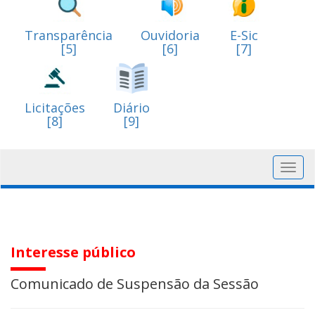
Transparência
Ouvidoria
E-Sic
[5]
[6]
[7]
Licitações
Diário
[8]
[9]
Toggl
navig
Interesse público
Comunicado de Suspensão da Sessão