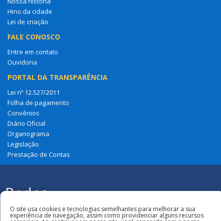
Nossa história
Hino da cidade
Lei de criação
FALE CONOSCO
Entre em contato
Ouvidoria
PORTAL DA TRANSPARÊNCIA
Lei nº 12.527/2011
Folha de pagamento
Convênios
Diário Oficial
Organograma
Legislação
Prestação de Contas
Redes
Sociais
Todos os direitos reservados à Câmara
O site usa cookies e tecnologias semelhantes para melhorar a sua
Municipal de Loreto
experiência de navegação, assim como providenciar alguns recursos